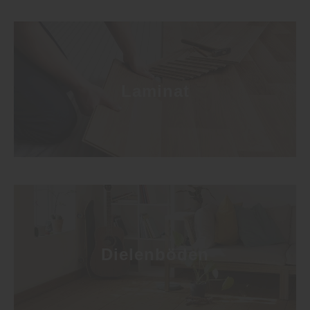
Datenschutzhinweisen
finden Sie weitere
entsprechende Informationen.
Laminat
Dielenböden