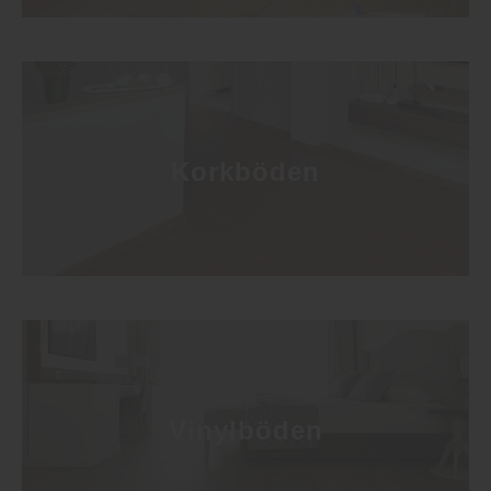
Korkböden
Vinylböden