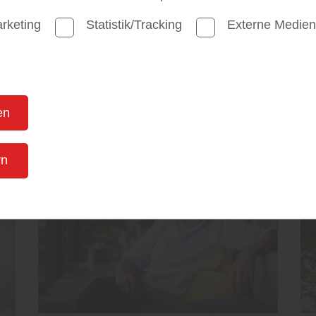
rketing
Statistik/Tracking
Externe Medien
Mehr zu Wand + Decke
en
rn