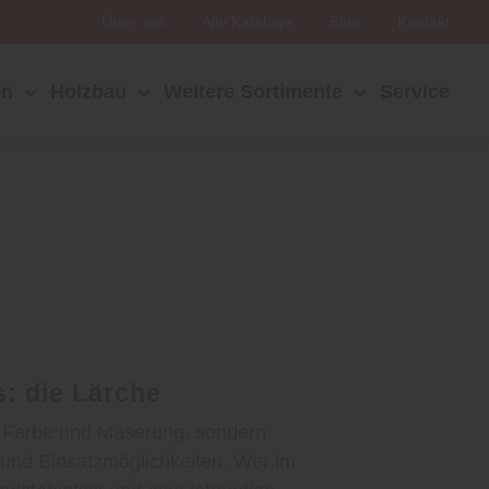
Über uns
Alle Kataloge
Blog
Kontakt
en
Holzbau
Weitere Sortimente
Service
s: die Lärche
in Farbe und Maserung, sondern
 und Einsatzmöglichkeiten. Wer im