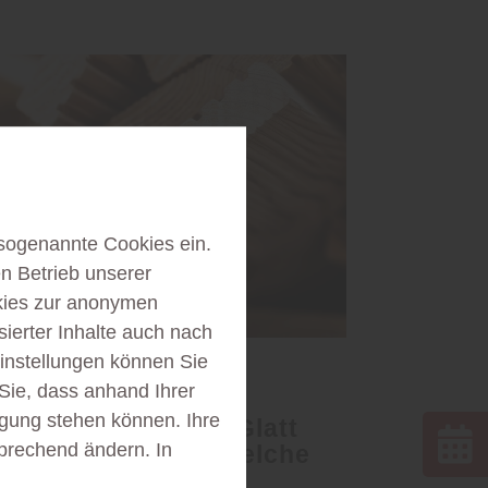
sogenannte Cookies ein.
n Betrieb unserer
kies zur anonymen
sierter Inhalte auch nach
instellungen können Sie
Garten
Sie, dass anhand Ihrer
fügung stehen können. Ihre
Terrassendielen: Glatt
sprechend ändern. In
oder profiliert – welche
Oberfläche passt