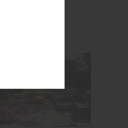
besser?
mehr zu Terrassendielen