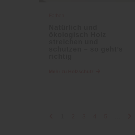
Farben
Natürlich und
ökologisch Holz
streichen und
schützen – so geht’s
richtig
Mehr zu Holzschutz
1
2
3
4
5
...