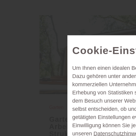
Cookie-Eins
Um Ihnen einen idealen B
Dazu gehören unter andere
kommerziellen Unternehme
Erhebung von Statistiken 
dem Besuch unserer Webse
Garten
selbst entscheiden, ob un
getätigten Einstellungen e
Garten-Office –
Einwilligung können Sie j
Arbeiten im Grünen mit
Struktur, Ruhe und
unseren
Datenschutzhinw